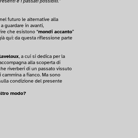
esenti e i passati possibili.”
l futuro le alternative alla
a guardare in avanti,
ire che esistono “
mondi accanto
”
à qui: da questa riflessione parte
laveloux
, a cui si dedica per la
i accompagna alla scoperta di
he riverberi di un passato vissuto
ci cammina a fianco. Ma sono
sulla condizione del presente
altro modo?