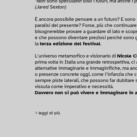
“Non sono speculativi solo i futuri, ma anche i pr
(Jared Sexton)
È ancora possibile pensare a un futuro? E sono ne
paralisi del presente? Forse, più che continuare 
bisognerebbe provare a guardare di lato e scopr
e che possono diventare preziosi perché sono gi
la
terza edizione del festival
.
L'universo metamorfico e visionario di
Nicole C
prima volta in Italia una grande retrospettiva, c
alternative immaginarie e immaginifiche, ma anc
o presenze concrete oggi, come l’infanzia che 
sempre piste laterali, che possono far dubitare 
vissuta come imperativo e necessità.
Davvero non si può vivere e immaginare in 
leggi di più